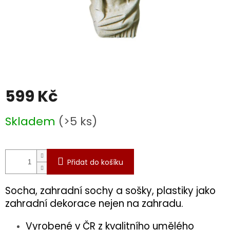
599 Kč
Měrná
Skladem
(>5 ks)
cena:
Přidat do košíku
Socha, zahradní sochy a sošky, plastiky jako
zahradní dekorace nejen na zahradu.
Vyrobené v ČR z kvalitního umělého