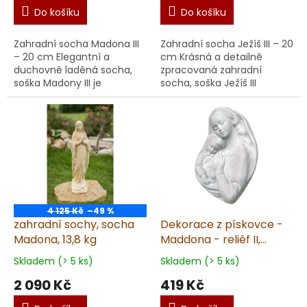
Do košíku
Do košíku
Zahradní socha Madona III
Zahradní socha Ježíš III – 20
– 20 cm Elegantní a
cm Krásná a detailně
duchovně laděná socha,
zpracovaná zahradní
soška Madony III je
socha, soška Ježíš III
nádhernou dekorací nejen
představuje jedinečný
na zahradu, ale i do
prvek duchovní i estetické
interiéru. S výškou 20 cm a
výzdoby vaší zahrady, ...
hm...
4 125 Kč
–49 %
zahradní sochy, socha
Dekorace z pískovce -
Madona, 13,8 kg
Maddona - reliéf II,
výška 18 cm, 0,6 kg,
Skladem (> 5 ks)
Skladem (> 5 ks)
pískovec
2 090 Kč
419 Kč