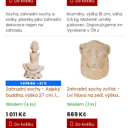
Do košíku
Do košíku
Socha, zahradní sochy a
Rozměry: výška 18 cm, váha
sošky, plastiky jako zahradní
0,6 kg. Materiál: umělý
dekorace nejen na
pískovec. Doporučujeme impr
zahradu.
Vyrobené v ČR z
kvalitního umělého
pískovce. Precizní ruční
metoda výroby pro...
1 278 Kč
–21 %
Zahradní sochy - Asijský
Zahradní sochy zvířat -
buddha, výška 27 cm, 1,9
Lví hlava na zeď, výška
kg, pískovec
22,5 cm, 1,9 kg, pískovec
Skladem (4 ks)
Skladem (3 ks)
1 011 Kč
669 Kč
Do košíku
Do košíku