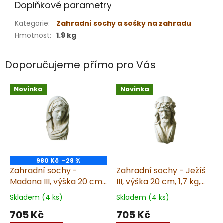
Doplňkové parametry
Kategorie
:
Zahradní sochy a sošky na zahradu
Hmotnost
:
1.9 kg
Doporučujeme přímo pro Vás
Novinka
Novinka
980 Kč
–28 %
Zahradní sochy -
Zahradní sochy - Ježíš
Madona III, výška 20 cm,
III, výška 20 cm, 1,7 kg,
1,9 kg, pískovec
pískovec
Skladem (4 ks)
Skladem (4 ks)
705 Kč
705 Kč