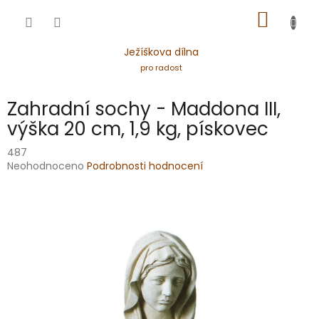
Přejít
NÁKUP
na
obsah
KOŠÍK
Ježíškova dílna
pro radost
Zahradní sochy - Maddona III,
výška 20 cm, 1,9 kg, pískovec
487
Průměrné
Neohodnoceno
Podrobnosti hodnocení
hodnocení
produktu
je
0,0
z
5
hvězdiček.