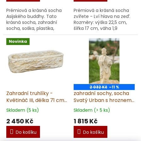
Prémiová a krásná socha
Prémiová a krásná socha
Asijského buddhy. Tato
zvířete - Lví hlava na zeď.
krásná socha, zahradní
Rozměry: výška 22,5 cm,
socha, soška, plastika,
šířka 17 cm, váha 1,9
dekorace je určena
kg. Garantujeme dodání v
ke krásně zdekorovanému
nepoškozeném stavu.
Novinka
prostoru, do kterého je
Materiál: umělý pískov...
umís...
2 032 Kč
–11 %
Zahradní truhlíky -
zahradní sochy, socha
Květináč III, délka 71 cm,
Svatý Urban s hroznem,
šířka 29 cm, 33 kg,
4,5 kg
Skladem (5 ks)
Skladem (> 5 ks)
pískovec
2 450 Kč
1 815 Kč
Do košíku
Do košíku