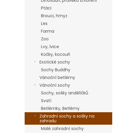
a
Dinosauři, pravěká stvoření
n
Ptáci
e
Brouci, hmyz
l
Les
Farma
Zoo
Lvy, lvice
Kočky, kocouři
Exotické sochy
Sochy Buddhy
Vánoční betlémy
Vánoční sochy
Sochy, sošky andělíčků
Svatí
Betlémky, Betlémy
Zahradní sochy a sošky na
zahradu
Malé zahradní sochy