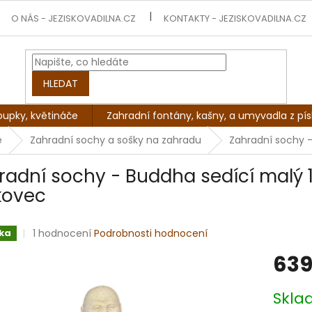
O NÁS - JEZISKOVADILNA.CZ
KONTAKTY - JEZISKOVADILNA.CZ
HLEDAT
oupky, květináče
Zahradní fontány, kašny, a umyvadla z pí
e
Zahradní sochy a sošky na zahradu
Zahradní sochy -
radní sochy - Buddha sedící malý 1,
kovec
Průměrné
1 hodnocení
Podrobnosti hodnocení
ka
hodnocení
639
produktu
je
5,0
Měrná
Skl
z
cena:
5