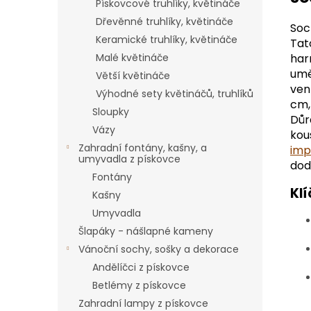
Pískovcové truhlíky, květináče
Dřevěnné truhlíky, květináče
Soc
Keramické truhlíky, květináče
Tat
Malé květináče
har
umě
Větší květináče
ven
Výhodné sety květináčů, truhlíků
cm,
Sloupky
Důr
Vázy
kou
Zahradní fontány, kašny, a
imp
umyvadla z pískovce
dod
Fontány
Klí
Kašny
Umyvadla
Šlapáky - nášlapné kameny
Vánoční sochy, sošky a dekorace
Andělíčci z pískovce
Betlémy z pískovce
Zahradní lampy z pískovce