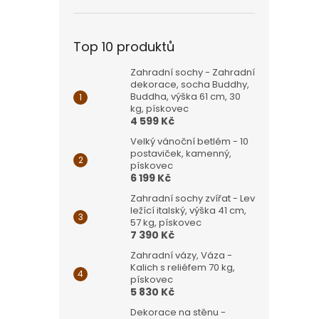
Top 10 produktů
Zahradní sochy - Zahradní
dekorace, socha Buddhy,
Buddha, výška 61 cm, 30
kg, pískovec
4 599 Kč
Velký vánoční betlém - 10
postaviček, kamenný,
pískovec
6 199 Kč
Zahradní sochy zvířat - Lev
ležící italský, výška 41 cm,
57 kg, pískovec
7 390 Kč
Zahradní vázy, Váza -
Kalich s reliéfem 70 kg,
pískovec
5 830 Kč
Dekorace na stěnu -