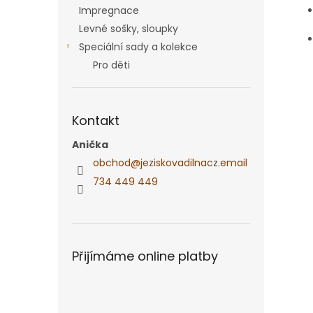
Impregnace
Levné sošky, sloupky
Speciální sady a kolekce
Pro děti
Kontakt
Anička
obchod
@
jeziskovadilnacz.email
734 449 449
Přijímáme online platby