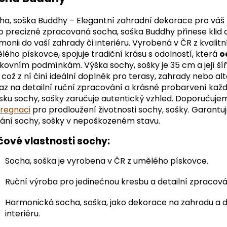
ha, soška Buddhy – Elegantní zahradní dekorace pro váš 
o precizně zpracovaná socha, soška Buddhy přinese klid 
monii do vaší zahrady či interiéru. Vyrobená v ČR z kvalitn
lého pískovce, spojuje tradiční krásu s odolností, která
o
kovním podmínkám. Výška sochy, sošky je 35 cm a její ší
 což z ní činí ideální doplněk pro terasy, zahrady nebo alt
az na detailní ruční zpracování a krásné probarvení kaž
sku sochy, sošky zaručuje autentický vzhled. Doporučuje
regnaci
pro prodloužení životnosti sochy, sošky. Garant
ání sochy, sošky v nepoškozeném stavu.
čové vlastnosti sochy:
Socha, soška je vyrobena v ČR z umělého pískovce.
Ruční výroba pro jedinečnou kresbu a detailní zpracová
Harmonická socha, soška, jako dekorace na zahradu a 
interiéru.