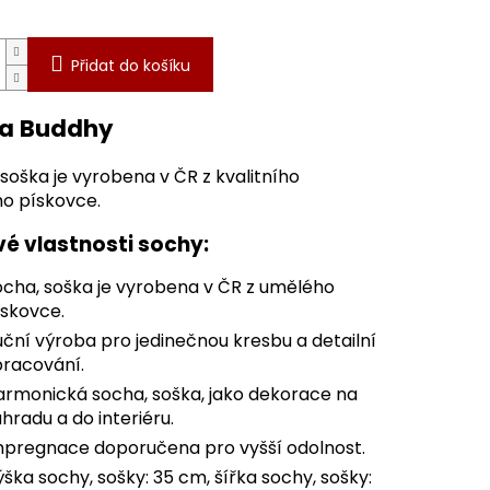
Přidat do košíku
a Buddhy
soška je vyrobena v ČR z kvalitního
o pískovce.
vé vlastnosti sochy:
ocha, soška je vyrobena v ČR z umělého
ískovce.
ční výroba pro jedinečnou kresbu a detailní
pracování.
armonická socha, soška, jako dekorace na
hradu a do interiéru.
mpregnace doporučena pro vyšší odolnost.
ška sochy, sošky: 35 cm, šířka sochy, sošky: