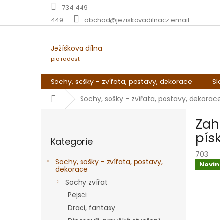
Přejít
734 449
na
449
obchod@jeziskovadilnacz.email
obsah
Ježíškova dílna
pro radost
Sochy, sošky - zvířata, postavy, dekorace
Sl
Domů
Sochy, sošky - zvířata, postavy, dekorac
P
Zah
o
Přeskočit
s
pís
Kategorie
kategorie
t
703
r
Sochy, sošky - zvířata, postavy,
Novin
a
dekorace
n
Sochy zvířat
n
Pejsci
í
Draci, fantasy
p