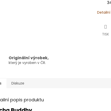
34
Detailn
TISK
Originální výrobek,
který je vyroben v ČR.
s
Diskuze
ailní popis produktu
cha Buddhy