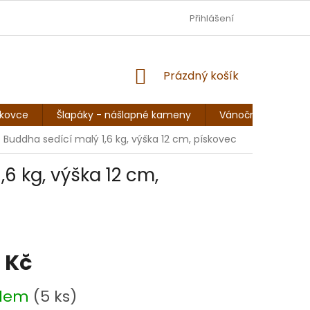
DOPRAVA - JEZISKOVADILNA.CZ
Přihlášení
OBCHODNÍ PODMÍNKY
NÁKUPNÍ
Prázdný košík
KOŠÍK
skovce
Šlapáky - nášlapné kameny
Vánoční sochy, so
 Buddha sedící malý 1,6 kg, výška 12 cm, pískovec
6 kg, výška 12 cm,
 Kč
adem
(5 ks)