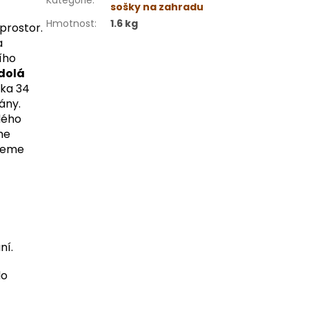
Kategorie
:
sošky na zahradu
Hmotnost
:
1.6 kg
prostor.
a
ího
dolá
řka 34
ány.
dého
me
ujeme
ní.
do