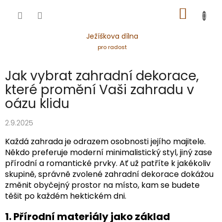
Přejít
NÁKUP
na
obsah
KOŠÍK
Ježíškova dílna
pro radost
Jak vybrat zahradní dekorace,
které promění Vaši zahradu v
oázu klidu
2.9.2025
Každá zahrada je odrazem osobnosti jejího majitele.
Někdo preferuje moderní minimalistický styl, jiný zase
přírodní a romantické prvky. Ať už patříte k jakékoliv
skupině, správně zvolené zahradní dekorace dokážou
změnit obyčejný prostor na místo, kam se budete
těšit po každém hektickém dni.
1. Přírodní materiály jako základ