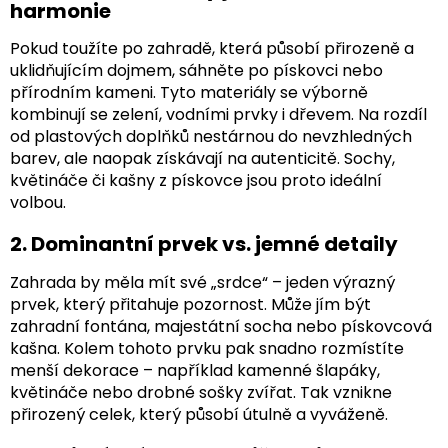
harmonie
Pokud toužíte po zahradě, která působí přirozeně a
uklidňujícím dojmem, sáhněte po pískovci nebo
přírodním kameni. Tyto materiály se výborně
kombinují se zelení, vodními prvky i dřevem. Na rozdíl
od plastových doplňků nestárnou do nevzhledných
barev, ale naopak získávají na autenticitě. Sochy,
květináče či kašny z pískovce jsou proto ideální
volbou.
2. Dominantní prvek vs. jemné detaily
Zahrada by měla mít své „srdce“ – jeden výrazný
prvek, který přitahuje pozornost. Může jím být
zahradní fontána, majestátní socha nebo pískovcová
kašna. Kolem tohoto prvku pak snadno rozmístíte
menší dekorace – například kamenné šlapáky,
květináče nebo drobné sošky zvířat. Tak vznikne
přirozený celek, který působí útulně a vyváženě.