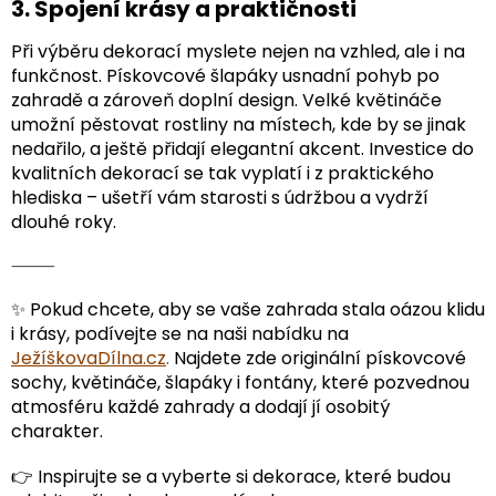
3. Spojení krásy a praktičnosti
Při výběru dekorací myslete nejen na vzhled, ale i na
funkčnost. Pískovcové šlapáky usnadní pohyb po
zahradě a zároveň doplní design. Velké květináče
umožní pěstovat rostliny na místech, kde by se jinak
nedařilo, a ještě přidají elegantní akcent. Investice do
kvalitních dekorací se tak vyplatí i z praktického
hlediska – ušetří vám starosti s údržbou a vydrží
dlouhé roky.
⸻
✨ Pokud chcete, aby se vaše zahrada stala oázou klidu
i krásy, podívejte se na naši nabídku na
JežíškovaDílna.cz
.
Najdete zde originální pískovcové
sochy, květináče, šlapáky i fontány, které pozvednou
atmosféru každé zahrady a dodají jí osobitý
charakter.
👉 Inspirujte se a vyberte si dekorace, které budou